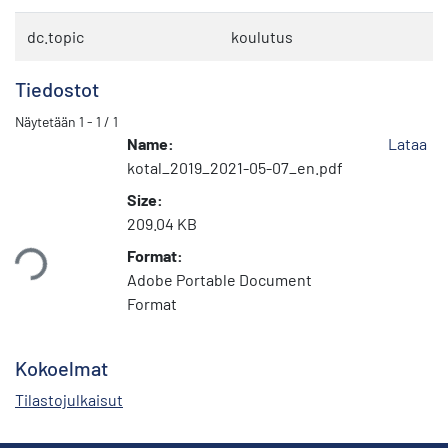
dc.topic
koulutus
Tiedostot
Näytetään
1 - 1 / 1
Name:
Lataa
kotal_2019_2021-05-07_en.pdf
Size:
209.04 KB
taan...
Format:
Adobe Portable Document
Format
Kokoelmat
Tilastojulkaisut