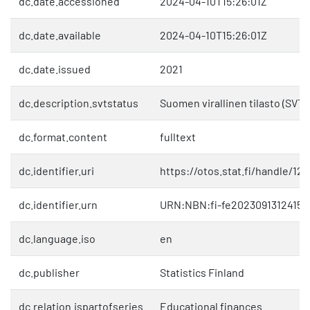
dc.date.accessioned
2024-04-10T15:26:01Z
dc.date.available
2024-04-10T15:26:01Z
dc.date.issued
2021
dc.description.svtstatus
Suomen virallinen tilasto (SVT)
dc.format.content
fulltext
dc.identifier.uri
https://otos.stat.fi/handle/1
dc.identifier.urn
URN:NBN:fi-fe20230913124151
dc.language.iso
en
dc.publisher
Statistics Finland
dc.relation.ispartofseries
Educational finances