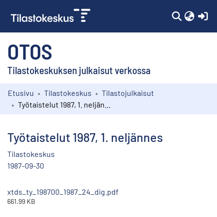
(c
OTOS
Tilastokeskuksen julkaisut verkossa
Etusivu
Tilastokeskus
Tilastojulkaisut
Kokoelmat
Työtaistelut 1987, 1. neljännes
Selaa
Työtaistelut 1987, 1. neljännes
Tilastokeskus
1987-09-30
xtds_ty_198700_1987_24_dig.pdf
661.99 KB