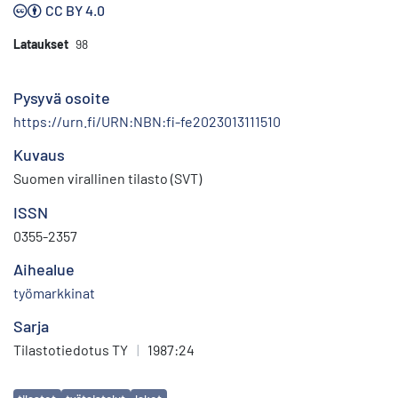
CC BY 4.0
Lataukset
98
Pysyvä osoite
https://urn.fi/URN:NBN:fi-fe2023013111510
Kuvaus
Suomen virallinen tilasto (SVT)
ISSN
0355-2357
Aihealue
työmarkkinat
Sarja
Tilastotiedotus TY
|
1987:24
Avainsanat