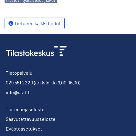
tilastot
työtaistelut
lakot
Tietueen kaikki tiedot
Tietopalvelu
029 551 2220
(arkisin klo 9.00-16.00)
info@stat.fi
Tietosuojaseloste
Saavutettavuusseloste
Evästeasetukset