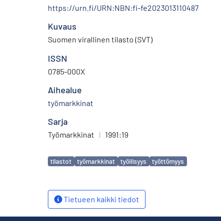
https://urn.fi/URN:NBN:fi-fe2023013110487
Kuvaus
Suomen virallinen tilasto (SVT)
ISSN
0785-000X
Aihealue
työmarkkinat
Sarja
Työmarkkinat
|
1991:19
Avainsanat
tilastot
työmarkkinat
työllisyys
työttömyys
Tietueen kaikki tiedot