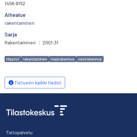
1456-8152
Aihealue
rakentaminen
Sarja
Rakentaminen
|
2001:31
Avainsanat
tilastot
rakentaminen
maarakennus
vesirakennus
Tietueen kaikki tiedot
Tietopalvelu