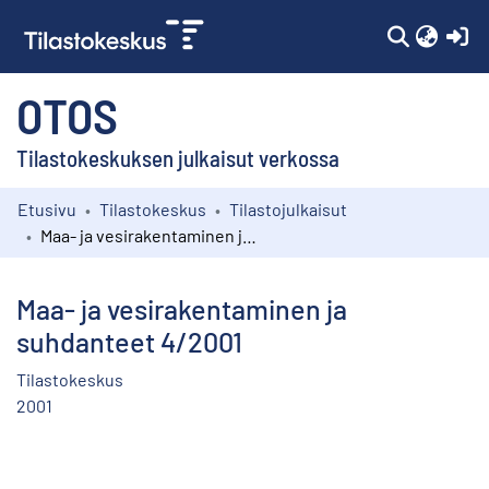
(c
OTOS
Tilastokeskuksen julkaisut verkossa
Etusivu
Tilastokeskus
Tilastojulkaisut
Kokoelmat
Maa- ja vesirakentaminen ja suhdanteet 4/2001
Selaa
Maa- ja vesirakentaminen ja
suhdanteet 4/2001
Tilastokeskus
2001