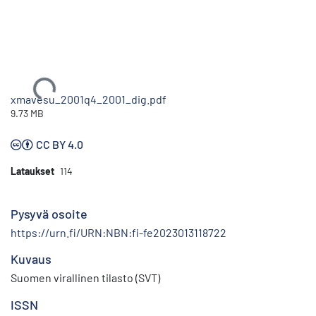
Ladataan...
xmavesu_2001q4_2001_dig.pdf
9.73 MB
CC BY 4.0
Lataukset
114
Pysyvä osoite
https://urn.fi/URN:NBN:fi-fe2023013118722
Kuvaus
Suomen virallinen tilasto (SVT)
ISSN