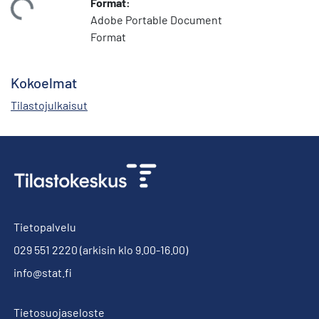
Format:
adataan...
Adobe Portable Document
Format
Kokoelmat
Tilastojulkaisut
Tietopalvelu
029 551 2220
(arkisin klo 9.00-16.00)
info@stat.fi
Tietosuojaseloste