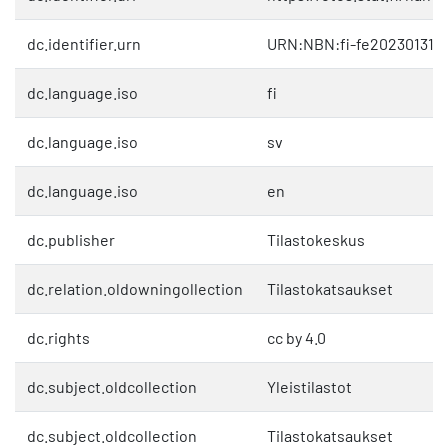
dc.identifier.urn
URN:NBN:fi-fe202301311
dc.language.iso
fi
dc.language.iso
sv
dc.language.iso
en
dc.publisher
Tilastokeskus
dc.relation.oldowningollection
Tilastokatsaukset
dc.rights
cc by 4.0
dc.subject.oldcollection
Yleistilastot
dc.subject.oldcollection
Tilastokatsaukset