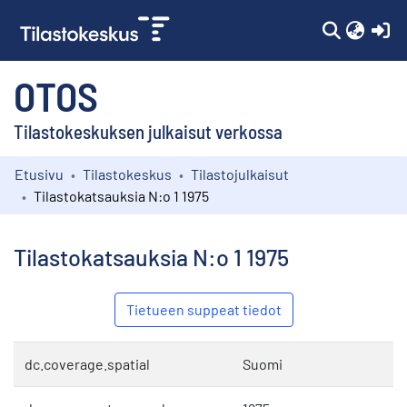
(c
OTOS
Tilastokeskuksen julkaisut verkossa
Etusivu
Tilastokeskus
Tilastojulkaisut
Kokoelmat
Tilastokatsauksia N:o 1 1975
Selaa
Tilastokatsauksia N:o 1 1975
Tietueen suppeat tiedot
dc.coverage.spatial
Suomi