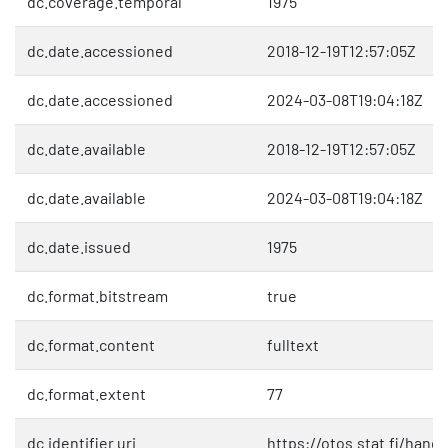
dc.coverage.temporal
1975
dc.date.accessioned
2018-12-19T12:57:05Z
dc.date.accessioned
2024-03-08T19:04:18Z
dc.date.available
2018-12-19T12:57:05Z
dc.date.available
2024-03-08T19:04:18Z
dc.date.issued
1975
dc.format.bitstream
true
dc.format.content
fulltext
dc.format.extent
77
dc.identifier.uri
https://otos.stat.fi/hand