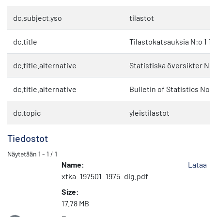
dc.subject.yso
tilastot
dc.title
Tilastokatsauksia N:o 1 19
dc.title.alternative
Statistiska översikter Nr 1
dc.title.alternative
Bulletin of Statistics No. 1
dc.topic
yleistilastot
Tiedostot
Näytetään
1 - 1 / 1
Name:
Lataa
xtka_197501_1975_dig.pdf
Size:
17.78 MB