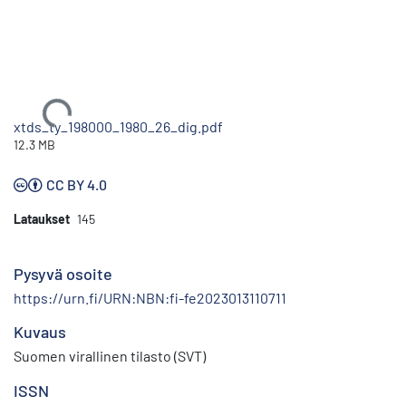
Ladataan...
xtds_ty_198000_1980_26_dig.pdf
12.3 MB
CC BY 4.0
Lataukset
145
Pysyvä osoite
https://urn.fi/URN:NBN:fi-fe2023013110711
Kuvaus
Suomen virallinen tilasto (SVT)
ISSN