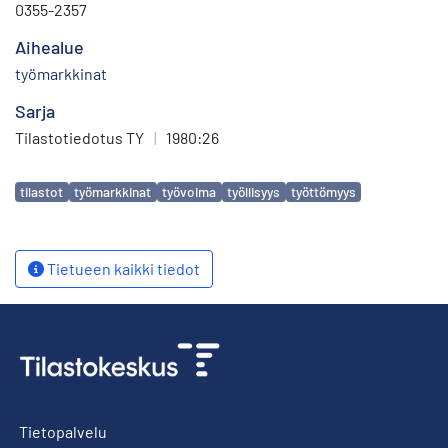
0355-2357
Aihealue
työmarkkinat
Sarja
Tilastotiedotus TY
|
1980:26
Avainsanat
tilastot
työmarkkinat
työvoima
työllisyys
työttömyys
Tietueen kaikki tiedot
Tietopalvelu