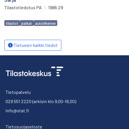
Tilastotiedotus PA
|
1986:29
Avainsanat
tilastot
palkat
autoliikenne
Tietueen kaikki tiedot
Tietopalvelu
029 551 2220
(arkisin klo 9.00-16.00)
info@stat.fi
Tietosuojaseloste