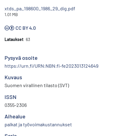
xtds_pa_198600_1986_29_dig.pdf
1.01 MB
CC BY 4.0
Lataukset
63
Pysyvä osoite
https://urn.fi/URN:NBN:fi-fe2023013124649
Kuvaus
Suomen virallinen tilasto (SVT)
ISSN
0355-2306
Aihealue
palkat ja työvoimakustannukset
Sarja