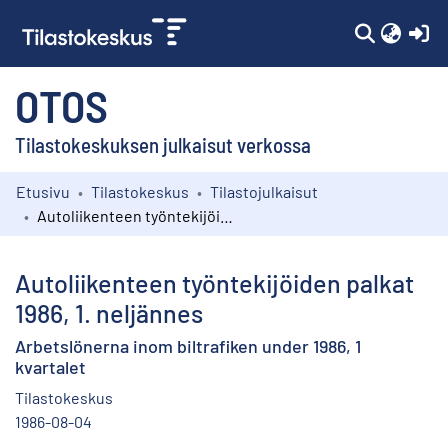
(c
OTOS
Tilastokeskuksen julkaisut verkossa
Etusivu
Tilastokeskus
Tilastojulkaisut
Kokoelmat
Autoliikenteen työntekijöiden palkat 1986, 1. neljännes
Selaa
Autoliikenteen työntekijöiden palkat
1986, 1. neljännes
Arbetslönerna inom biltrafiken under 1986, 1
kvartalet
Tilastokeskus
1986-08-04