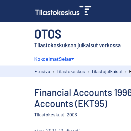
OTOS
Tilastokeskuksen julkaisut verkossa
Kokoelmat
Selaa
Etusivu
Tilastokeskus
Tilastojulkaisut
Financial Accounts 199
Accounts (EKT95)
Tilastokeskus
2003
xkan_2003_10_dig.pdf