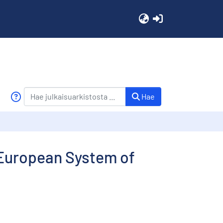
(current)
Hae
 European System of