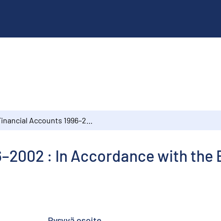
Financial Accounts 1996–2002 : In Accordance with the European System of Accounts (EKT95)
6–2002 : In Accordance with the
Pysyvä osoite