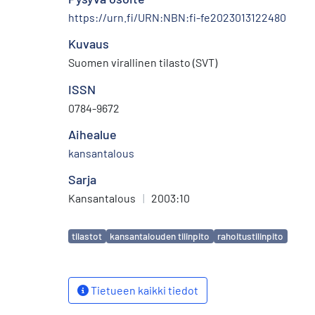
https://urn.fi/URN:NBN:fi-fe2023013122480
Kuvaus
Suomen virallinen tilasto (SVT)
ISSN
0784-9672
Aihealue
kansantalous
Sarja
Kansantalous
|
2003:10
Avainsanat
tilastot
kansantalouden tilinpito
rahoitustilinpito
Tietueen kaikki tiedot