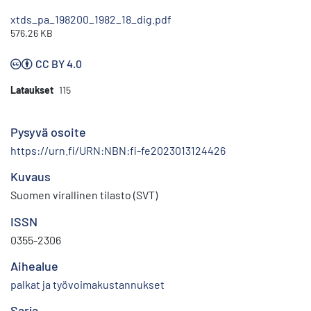
xtds_pa_198200_1982_18_dig.pdf
576.26 KB
CC BY 4.0
Lataukset
115
Pysyvä osoite
https://urn.fi/URN:NBN:fi-fe2023013124426
Kuvaus
Suomen virallinen tilasto (SVT)
ISSN
0355-2306
Aihealue
palkat ja työvoimakustannukset
Sarja