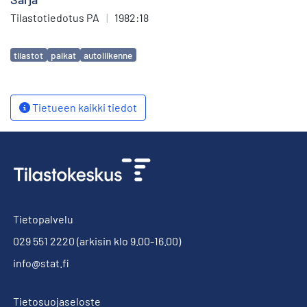
Tilastotiedotus PA
|
1982:18
Avainsanat
tilastot
palkat
autoliikenne
Tietueen kaikki tiedot
Tietopalvelu
029 551 2220
(arkisin klo 9.00-16.00)
info@stat.fi
Tietosuojaseloste