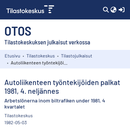
(c
OTOS
Tilastokeskuksen julkaisut verkossa
Etusivu
Tilastokeskus
Tilastojulkaisut
Kokoelmat
Autoliikenteen työntekijöiden palkat 1981, 4. neljännes
Selaa
Autoliikenteen työntekijöiden palkat
1981, 4. neljännes
Arbetslönerna inom biltrafiken under 1981, 4
kvartalet
Tilastokeskus
1982-05-03