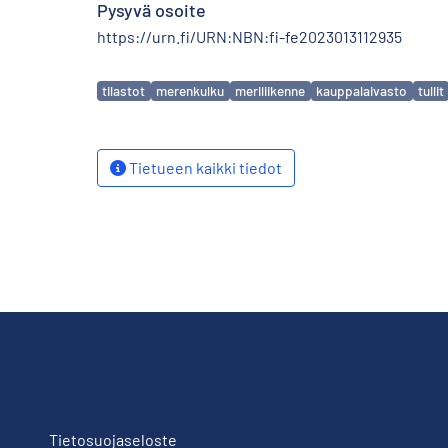
Pysyvä osoite
https://urn.fi/URN:NBN:fi-fe2023013112935
Avainsanat
tilastot
merenkulku
meriliikenne
kauppalaivasto
tullit
Tietueen kaikki tiedot
Tietosuojaseloste