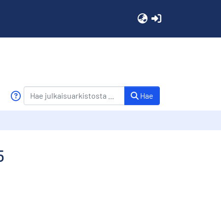
(current)
Hae
5