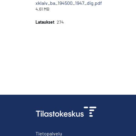
xklaiv_ba_194500_1947_dig.pdf
4.61 MB
Lataukset
274
Tietopalvelu