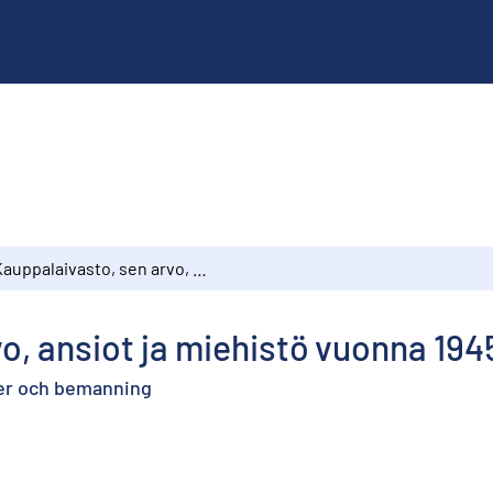
Kauppalaivasto, sen arvo, ansiot ja miehistö vuonna 1945
o, ansiot ja miehistö vuonna 194
ter och bemanning