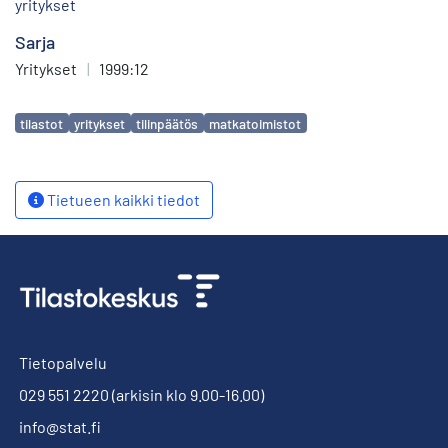
yritykset
Sarja
Yritykset
|
1999:12
Avainsanat
tilastot
yritykset
tilinpäätös
matkatoimistot
Tietueen kaikki tiedot
Tietopalvelu
029 551 2220
(arkisin klo 9.00-16.00)
info@stat.fi