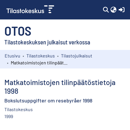
(c
OTOS
Tilastokeskuksen julkaisut verkossa
Etusivu
Tilastokeskus
Tilastojulkaisut
Kokoelmat
Matkatoimistojen tilinpäätöstietoja 1998
Selaa
Matkatoimistojen tilinpäätöstietoja
1998
Bokslutsuppgifter om resebyråer 1998
Tilastokeskus
1999