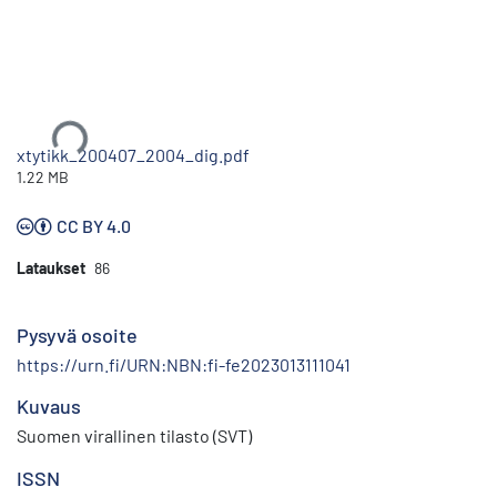
Ladataan...
xtytikk_200407_2004_dig.pdf
1.22 MB
CC BY 4.0
Lataukset
86
Pysyvä osoite
https://urn.fi/URN:NBN:fi-fe2023013111041
Kuvaus
Suomen virallinen tilasto (SVT)
ISSN