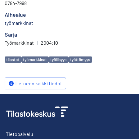
0784-7998
Aihealue
työmarkkinat
Sarja
Työmarkkinat
|
2004:10
Avainsanat
tilastot
työmarkkinat
työllisyys
työttömyys
Tietueen kaikki tiedot
Tietopalvelu