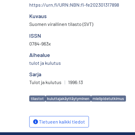
https://urn.fi/URN:NBN:fi-fe202301317898
Kuvaus
Suomen virallinen tilasto (SVT)
ISSN
0784-963x
Aihealue
tulot ja kulutus
Sarja
Tulot ja kulutus
|
1996:13
Avainsanat
tilastot
kuluttajakäyttäytyminen
mielipidetutkimus
Tietueen kaikki tiedot