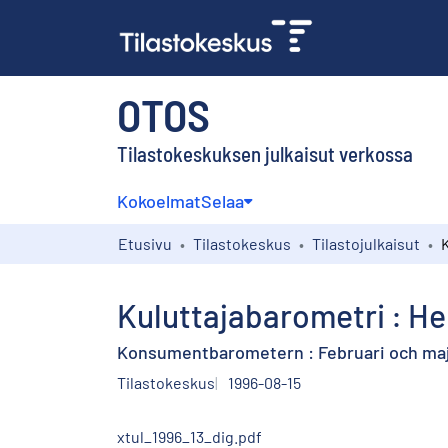
OTOS
Tilastokeskuksen julkaisut verkossa
Kokoelmat
Selaa
Etusivu
Tilastokeskus
Tilastojulkaisut
Kuluttajabarometri : He
Konsumentbarometern : Februari och maj
Tilastokeskus
1996-08-15
xtul_1996_13_dig.pdf