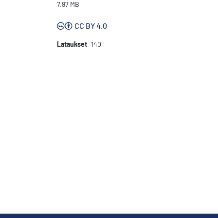
7.97 MB
CC BY 4.0
Lataukset
140