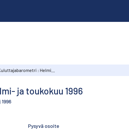
Kuluttajabarometri : Helmi- ja toukokuu 1996
lmi- ja toukokuu 1996
 1996
Pysyvä osoite