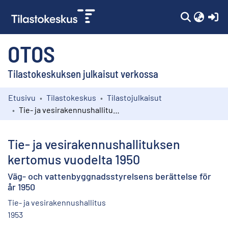
(c
OTOS
Tilastokeskuksen julkaisut verkossa
Etusivu
Tilastokeskus
Tilastojulkaisut
Kokoelmat
Tie- ja vesirakennushallituksen kertomus vuodelta 1950
Selaa
Tie- ja vesirakennushallituksen
kertomus vuodelta 1950
Väg- och vattenbyggnadsstyrelsens berättelse för
år 1950
Tie- ja vesirakennushallitus
1953