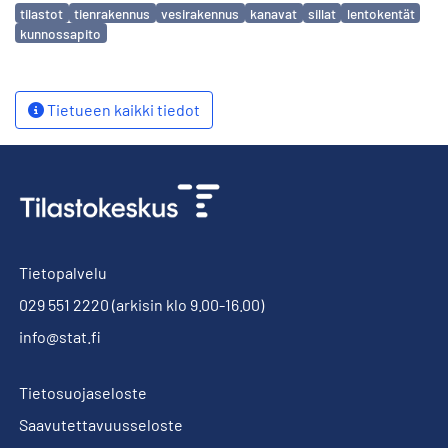
Avainsanat
tilastot
tienrakennus
vesirakennus
kanavat
sillat
lentokentät
kunnossapito
Tietueen kaikki tiedot
Tietopalvelu
029 551 2220
(arkisin klo 9.00-16.00)
info@stat.fi
Tietosuojaseloste
Saavutettavuusseloste