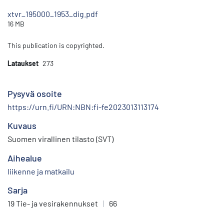
xtvr_195000_1953_dig.pdf
16 MB
This publication is copyrighted.
Lataukset
273
Pysyvä osoite
https://urn.fi/URN:NBN:fi-fe2023013113174
Kuvaus
Suomen virallinen tilasto (SVT)
Aihealue
liikenne ja matkailu
Sarja
19 Tie- ja vesirakennukset
|
66