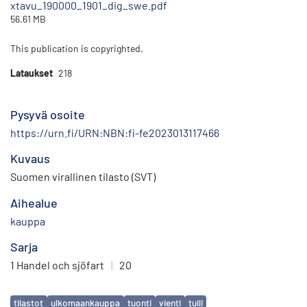
xtavu_190000_1901_dig_swe.pdf
56.61 MB
This publication is copyrighted.
Lataukset
218
Pysyvä osoite
https://urn.fi/URN:NBN:fi-fe2023013117466
Kuvaus
Suomen virallinen tilasto (SVT)
Aihealue
kauppa
Sarja
1 Handel och sjöfart
|
20
Avainsanat
tilastot
ulkomaankauppa
tuonti
vienti
tulli