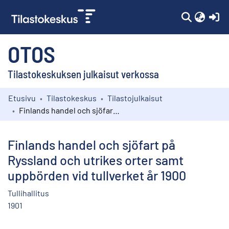
(c
OTOS
Tilastokeskuksen julkaisut verkossa
Etusivu
Tilastokeskus
Tilastojulkaisut
Kokoelmat
Finlands handel och sjöfart på Ryssland och utrikes orter samt uppbörden vid tullverket år 1900
Selaa
Finlands handel och sjöfart på
Ryssland och utrikes orter samt
uppbörden vid tullverket år 1900
Tullihallitus
1901