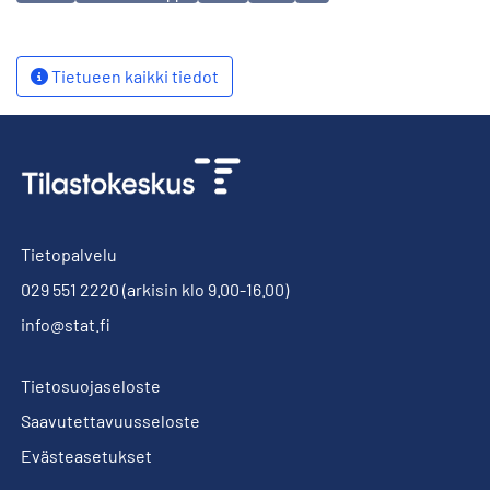
Tietueen kaikki tiedot
Tietopalvelu
029 551 2220
(arkisin klo 9.00-16.00)
info@stat.fi
Tietosuojaseloste
Saavutettavuusseloste
Evästeasetukset