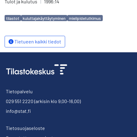
Tulot ja kulutus
|
1996:14
Avainsanat
tilastot
kuluttajakäyttäytyminen
mielipidetutkimus
Tietueen kaikki tiedot
Tietopalvelu
029 551 2220
(arkisin klo 9.00-16.00)
info@stat.fi
Tietosuojaseloste