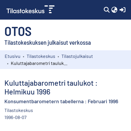
(c
OTOS
Tilastokeskuksen julkaisut verkossa
Etusivu
Tilastokeskus
Tilastojulkaisut
Kokoelmat
Kuluttajabarometri taulukot : Helmikuu 1996
Selaa
Kuluttajabarometri taulukot :
Helmikuu 1996
Konsumentbarometern tabellerna : Februari 1996
Tilastokeskus
1996-08-07