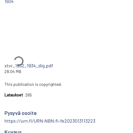
1934
Ladataan...
xtvr_1932_1934_dig.pdf
28.04 MB
This publication is copyrighted.
Lataukset
265
Pysyvä osoite
https://urn.fi/URN:NBN:fi-fe2023013113223
Kuvaus