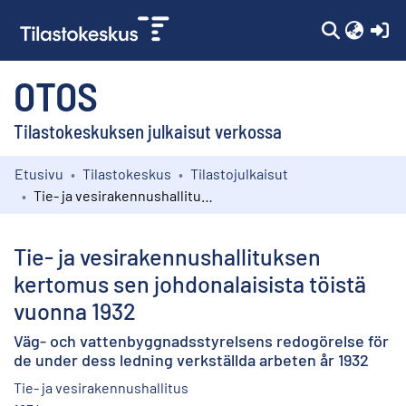
(c
OTOS
Tilastokeskuksen julkaisut verkossa
Etusivu
Tilastokeskus
Tilastojulkaisut
Kokoelmat
Tie- ja vesirakennushallituksen kertomus sen johdonalaisista töistä vuonna 1932
Selaa
Tie- ja vesirakennushallituksen
kertomus sen johdonalaisista töistä
vuonna 1932
Väg- och vattenbyggnadsstyrelsens redogörelse för
de under dess ledning verkställda arbeten år 1932
Tie- ja vesirakennushallitus