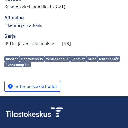
Suomen virallinen tilasto (SVT)
Aihealue
liikenne ja matkailu
Sarja
19 Tie- ja vesirakennukset
|
[48]
Avainsanat
tilastot
tienrakennus
vesirakennus
kanavat
sillat
lentokentät
kunnossapito
Tietueen kaikki tiedot