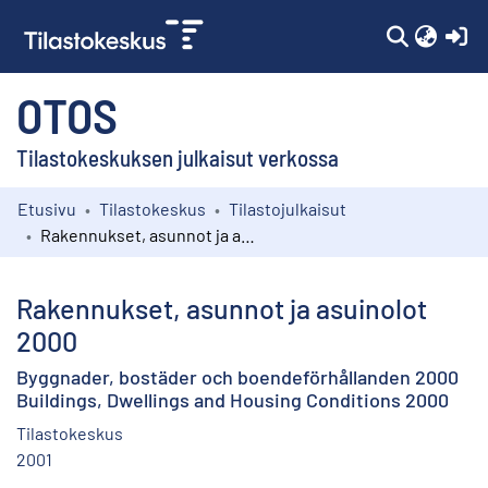
(c
OTOS
Tilastokeskuksen julkaisut verkossa
Etusivu
Tilastokeskus
Tilastojulkaisut
Kokoelmat
Rakennukset, asunnot ja asuinolot 2000
Selaa
Rakennukset, asunnot ja asuinolot
2000
Byggnader, bostäder och boendeförhållanden 2000
Buildings, Dwellings and Housing Conditions 2000
Tilastokeskus
2001