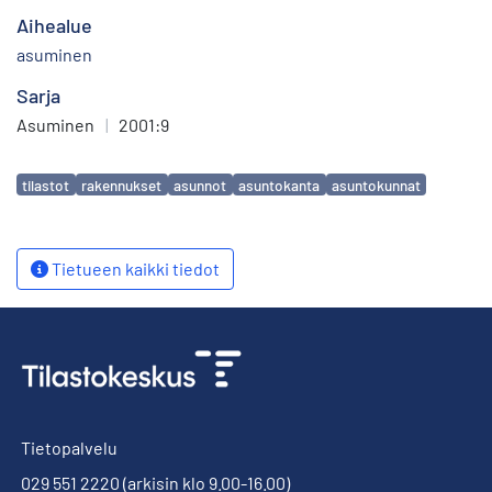
Aihealue
asuminen
Sarja
Asuminen
|
2001:9
Avainsanat
tilastot
rakennukset
asunnot
asuntokanta
asuntokunnat
Tietueen kaikki tiedot
Tietopalvelu
029 551 2220
(arkisin klo 9.00-16.00)