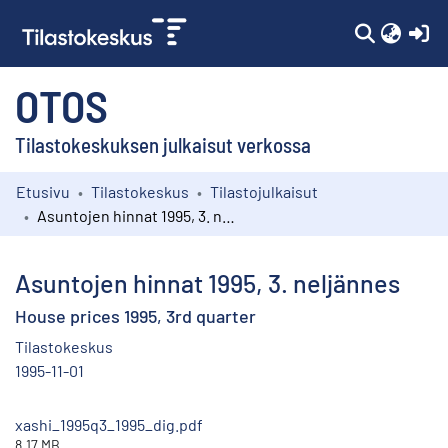
(c
OTOS
Tilastokeskuksen julkaisut verkossa
Etusivu
Tilastokeskus
Tilastojulkaisut
Kokoelmat
Asuntojen hinnat 1995, 3. neljännes
Selaa
Asuntojen hinnat 1995, 3. neljännes
House prices 1995, 3rd quarter
Tilastokeskus
1995-11-01
xashi_1995q3_1995_dig.pdf
8.17 MB