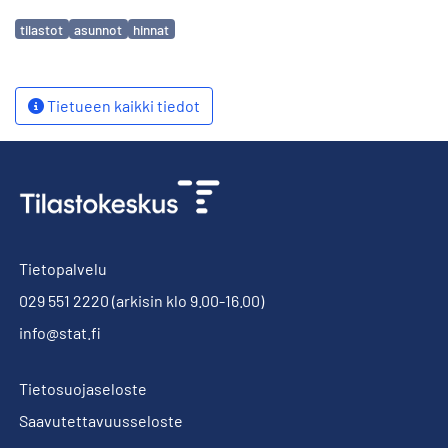
Avainsanat
tilastot
asunnot
hinnat
Tietueen kaikki tiedot
Tietopalvelu
029 551 2220
(arkisin klo 9.00-16.00)
info@stat.fi
Tietosuojaseloste
Saavutettavuusseloste