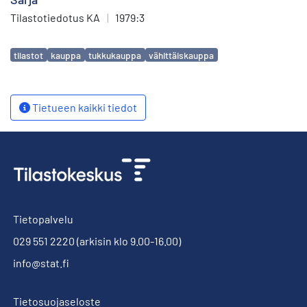
Tilastotiedotus KA
|
1979:3
Avainsanat
tilastot
kauppa
tukkukauppa
vähittäiskauppa
Tietueen kaikki tiedot
Tietopalvelu
029 551 2220
(arkisin klo 9.00-16.00)
info@stat.fi
Tietosuojaseloste