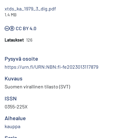
xtds_ka_1979_3_dig.pdf
1.4 MB
CC BY 4.0
Lataukset
126
Pysyvä osoite
https://urn.fi/URN:NBN:fi-fe2023013117879
Kuvaus
Suomen virallinen tilasto (SVT)
ISSN
0355-225X
Aihealue
kauppa
Sarja