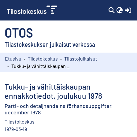
(c
OTOS
Tilastokeskuksen julkaisut verkossa
Etusivu
Tilastokeskus
Tilastojulkaisut
Kokoelmat
Tukku- ja vähittäiskaupan ennakkotiedot, joulukuu 1978
Selaa
Tukku- ja vähittäiskaupan
ennakkotiedot, joulukuu 1978
Parti- och detaljhandelns förhandsuppgifter,
december 1978
Tilastokeskus
1979-03-19