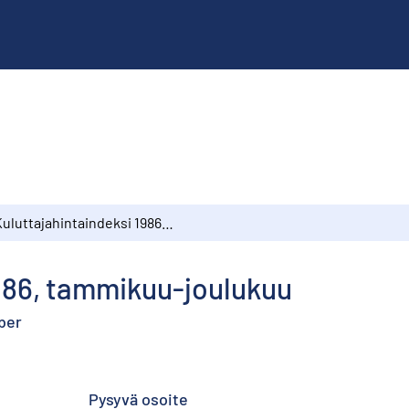
Kuluttajahintaindeksi 1986, tammikuu-joulukuu
1986, tammikuu-joulukuu
ber
Pysyvä osoite