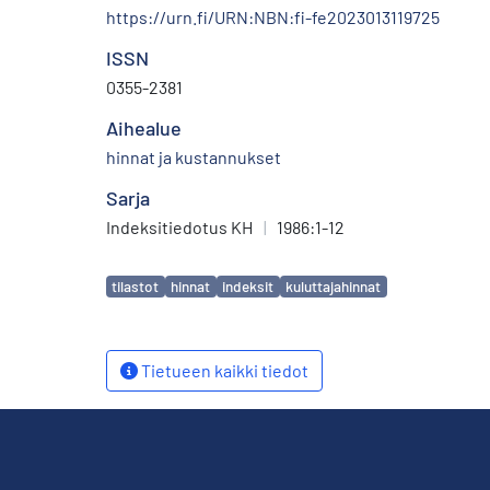
https://urn.fi/URN:NBN:fi-fe2023013119725
ISSN
0355-2381
Aihealue
hinnat ja kustannukset
Sarja
Indeksitiedotus KH
|
1986:1-12
Avainsanat
tilastot
hinnat
indeksit
kuluttajahinnat
Tietueen kaikki tiedot