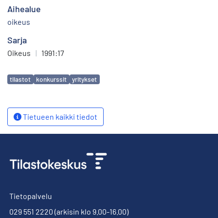
Aihealue
oikeus
Sarja
Oikeus
|
1991:17
Avainsanat
tilastot
konkurssit
yritykset
Tietueen kaikki tiedot
Tietopalvelu
029 551 2220
(arkisin klo 9.00-16.00)