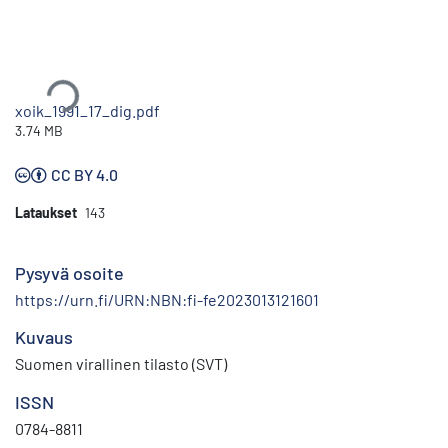
Ladataan...
xoik_1991_17_dig.pdf
3.74 MB
CC BY 4.0
Lataukset
143
Pysyvä osoite
https://urn.fi/URN:NBN:fi-fe2023013121601
Kuvaus
Suomen virallinen tilasto (SVT)
ISSN
0784-8811