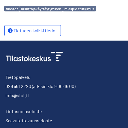
Avainsanat
tilastot
kuluttajakäyttäytyminen
mielipidetutkimus
Tietueen kaikki tiedot
Tietopalvelu
029 551 2220
(arkisin klo 9.00-16.00)
info@stat.fi
Tietosuojaseloste
Saavutettavuusseloste