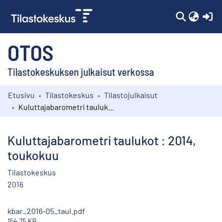
(c
OTOS
Tilastokeskuksen julkaisut verkossa
Etusivu
Tilastokeskus
Tilastojulkaisut
Kokoelmat
Kuluttajabarometri taulukot : 2014, toukokuu
Selaa
Kuluttajabarometri taulukot : 2014,
toukokuu
Tilastokeskus
2016
kbar_2016-05_taul.pdf
154.75 KB