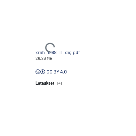
Ladataan...
xrah_1988_11_dig.pdf
26.26 MB
CC BY 4.0
Lataukset
141