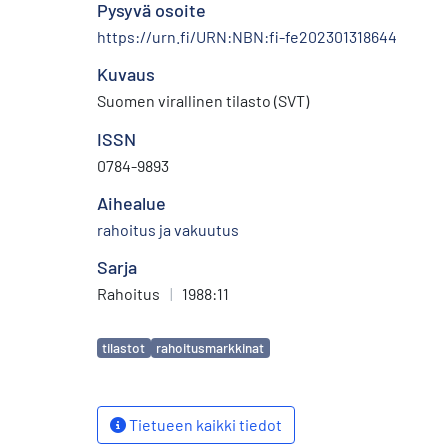
Pysyvä osoite
https://urn.fi/URN:NBN:fi-fe202301318644
Kuvaus
Suomen virallinen tilasto (SVT)
ISSN
0784-9893
Aihealue
rahoitus ja vakuutus
Sarja
Rahoitus
|
1988:11
Avainsanat
tilastot
rahoitusmarkkinat
Tietueen kaikki tiedot