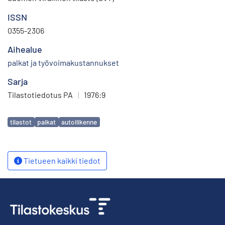
ISSN
0355-2306
Aihealue
palkat ja työvoimakustannukset
Sarja
Tilastotiedotus PA
|
1976:9
Avainsanat
tilastot
palkat
autoliikenne
Tietueen kaikki tiedot