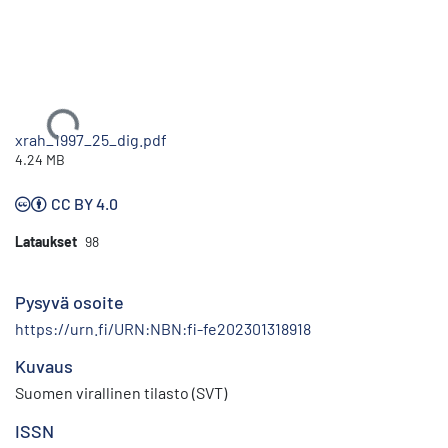
Ladataan...
xrah_1997_25_dig.pdf
4.24 MB
CC BY 4.0
Lataukset
98
Pysyvä osoite
https://urn.fi/URN:NBN:fi-fe202301318918
Kuvaus
Suomen virallinen tilasto (SVT)
ISSN