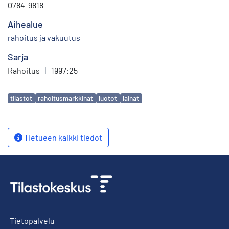
0784-9818
Aihealue
rahoitus ja vakuutus
Sarja
Rahoitus
|
1997:25
Avainsanat
tilastot
rahoitusmarkkinat
luotot
lainat
Tietueen kaikki tiedot
Tietopalvelu