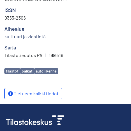
ISSN
0355-2306
Aihealue
kulttuuri ja viestintä
Sarja
Tilastotiedotus PA
|
1986:16
Avainsanat
tilastot
palkat
autoliikenne
Tietueen kaikki tiedot