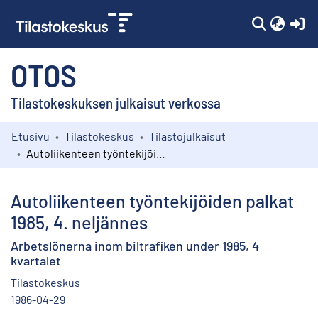
(c
OTOS
Tilastokeskuksen julkaisut verkossa
Etusivu
Tilastokeskus
Tilastojulkaisut
Kokoelmat
Autoliikenteen työntekijöiden palkat 1985, 4. neljännes
Selaa
Autoliikenteen työntekijöiden palkat
1985, 4. neljännes
Arbetslönerna inom biltrafiken under 1985, 4
kvartalet
Tilastokeskus
1986-04-29