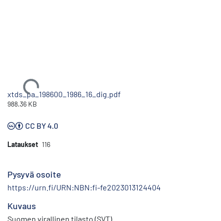
Ladataan...
xtds_pa_198600_1986_16_dig.pdf
988.36 KB
CC BY 4.0
Lataukset
116
Pysyvä osoite
https://urn.fi/URN:NBN:fi-fe2023013124404
Kuvaus
Suomen virallinen tilasto (SVT)