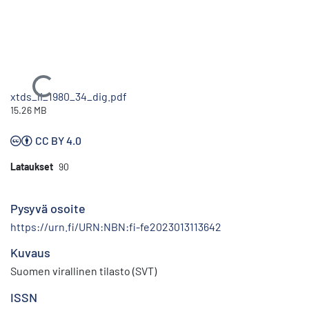
Ladataan...
xtds_li_1980_34_dig.pdf
15.26 MB
CC BY 4.0
Lataukset
90
Pysyvä osoite
https://urn.fi/URN:NBN:fi-fe2023013113642
Kuvaus
Suomen virallinen tilasto (SVT)
ISSN