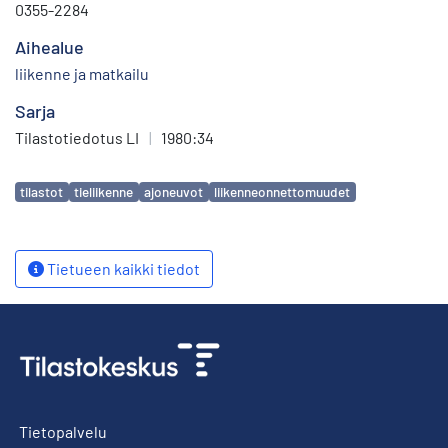
0355-2284
Aihealue
liikenne ja matkailu
Sarja
Tilastotiedotus LI
|
1980:34
Avainsanat
tilastot
tieliikenne
ajoneuvot
liikenneonnettomuudet
Tietueen kaikki tiedot
Tietopalvelu