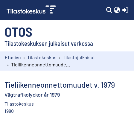
(c
OTOS
Tilastokeskuksen julkaisut verkossa
Etusivu
Tilastokeskus
Tilastojulkaisut
Kokoelmat
Tieliikenneonnettomuudet v. 1979
Selaa
Tieliikenneonnettomuudet v. 1979
Vägtrafikolyckor år 1979
Tilastokeskus
1980