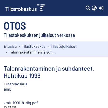
(c
OTOS
Tilastokeskuksen julkaisut verkossa
Etusivu
Tilastokeskus
Tilastojulkaisut
Kokoelmat
Talonrakentaminen ja suhdanteet, Huhtikuu 1996
Selaa
Talonrakentaminen ja suhdanteet,
Huhtikuu 1996
Tilastokeskus
1996
xrak_1996_8_dig.pdf
10.33 MB