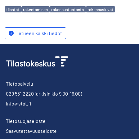
Avainsanat
tilastot
rakentaminen
rakennustuotanto
rakennusluvat
Tietueen kaikki tiedot
Tietopalvelu
029 551 2220
(arkisin klo 9.00-16.00)
info@stat.fi
Tietosuojaseloste
Saavutettavuusseloste