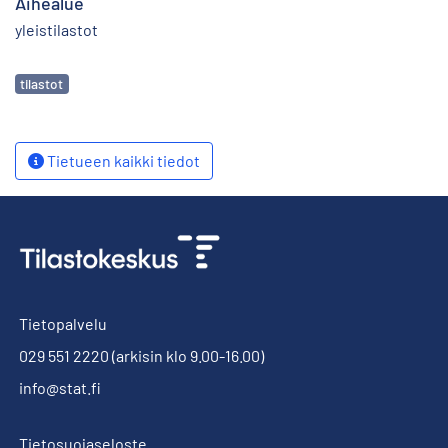
Aihealue
yleistilastot
Avainsanat
tilastot
Tietueen kaikki tiedot
Tietopalvelu
029 551 2220
(arkisin klo 9.00-16.00)
info@stat.fi
Tietosuojaseloste