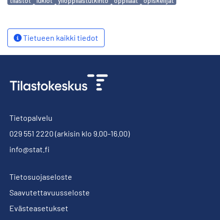
tilastot
lukiot
ylioppilastutkinto
oppilaat
opiskelijat
Tietueen kaikki tiedot
Tietopalvelu
029 551 2220
(arkisin klo 9.00-16.00)
info@stat.fi
Tietosuojaseloste
Saavutettavuusseloste
Evästeasetukset