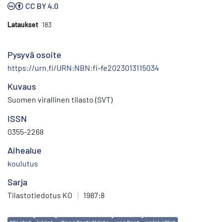
CC BY 4.0
Lataukset
183
Pysyvä osoite
https://urn.fi/URN:NBN:fi-fe2023013115034
Kuvaus
Suomen virallinen tilasto (SVT)
ISSN
0355-2268
Aihealue
koulutus
Sarja
Tilastotiedotus KO
|
1987:8
Avainsanat