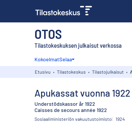
OTOS
Tilastokeskuksen julkaisut verkossa
Kokoelmat
Selaa
Etusivu
Tilastokeskus
Tilastojulkaisut
Apukassat vuonna 1922
Understödskassor år 1922
Caisses de secours année 1922
Sosiaaliministeriön vakuutustoimisto
1924