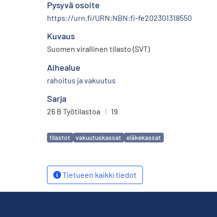
Pysyvä osoite
https://urn.fi/URN:NBN:fi-fe202301318550
Kuvaus
Suomen virallinen tilasto (SVT)
Aihealue
rahoitus ja vakuutus
Sarja
26 B Työtilastoa
|
19
Avainsanat
tilastot
vakuutuskassat
eläkekassat
Tietueen kaikki tiedot