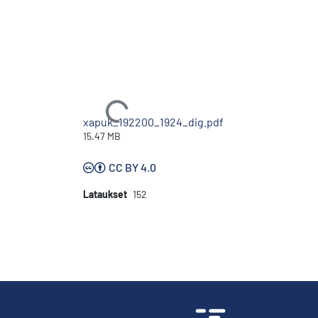
Ladataan...
xapuk_192200_1924_dig.pdf
15.47 MB
CC BY 4.0
Lataukset
152