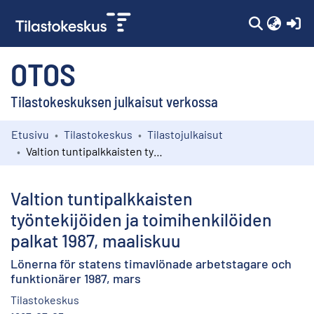
(c
OTOS
Tilastokeskuksen julkaisut verkossa
Etusivu
Tilastokeskus
Tilastojulkaisut
Kokoelmat
Valtion tuntipalkkaisten työntekijöiden ja toimihenkilöiden palkat 1987, maaliskuu
Selaa
Valtion tuntipalkkaisten
työntekijöiden ja toimihenkilöiden
palkat 1987, maaliskuu
Lönerna för statens timavlönade arbetstagare och
funktionärer 1987, mars
Tilastokeskus