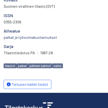
Suomen virallinen tilasto (SVT)
ISSN
0355-2306
Aihealue
palkat ja työvoimakustannukset
Sarja
Tilastotiedotus PA
|
1987:28
Avainsanat
tilastot
palkat
julkinen sektori
valtio
Tietueen kaikki tiedot