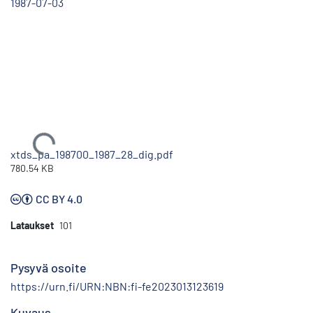
1987-07-03
Ladataan...
xtds_pa_198700_1987_28_dig.pdf
780.54 KB
CC BY 4.0
Lataukset
101
Pysyvä osoite
https://urn.fi/URN:NBN:fi-fe2023013123619
Kuvaus