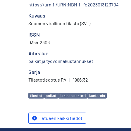
https://urn.fi/URN:NBN:fi-fe2023013123704
Kuvaus
Suomen virallinen tilasto (SVT)
ISSN
0355-2306
Aihealue
palkat ja työvoimakustannukset
Sarja
Tilastotiedotus PA
|
1986:32
Avainsanat
tilastot
palkat
julkinen sektori
kunta-ala
Tietueen kaikki tiedot