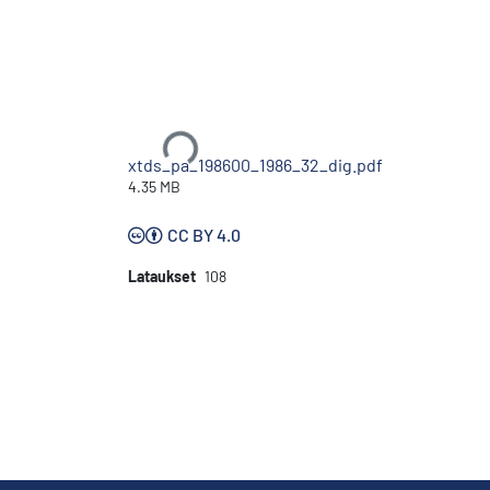
Ladataan...
xtds_pa_198600_1986_32_dig.pdf
4.35 MB
CC BY 4.0
Lataukset
108