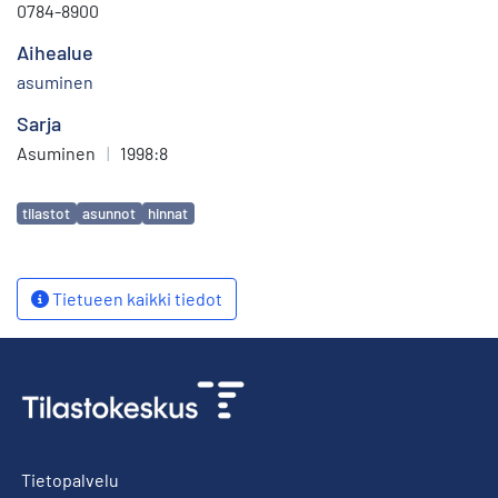
0784-8900
Aihealue
asuminen
Sarja
Asuminen
|
1998:8
Avainsanat
tilastot
asunnot
hinnat
Tietueen kaikki tiedot
Tietopalvelu