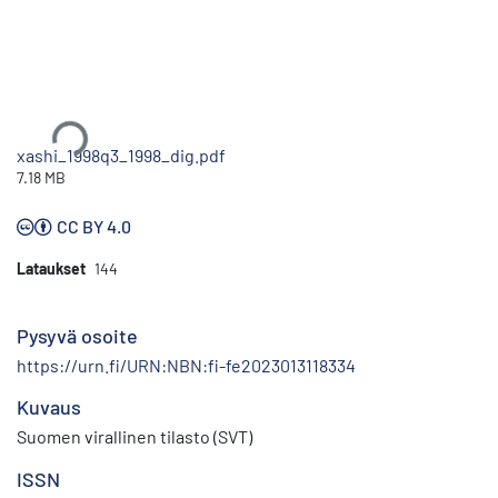
Ladataan...
xashi_1998q3_1998_dig.pdf
7.18 MB
CC BY 4.0
Lataukset
144
Pysyvä osoite
https://urn.fi/URN:NBN:fi-fe2023013118334
Kuvaus
Suomen virallinen tilasto (SVT)
ISSN