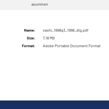
asuminen
Name:
xashi_1998q3_1998_dig.pdf
Size:
7.18 MB
Format:
Adobe Portable Document Format