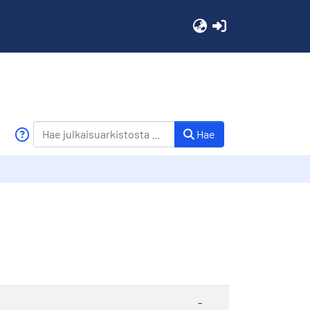
(current)
Hae
-