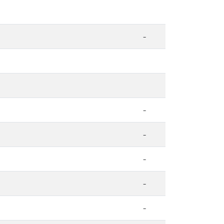
-
-
-
-
-
-