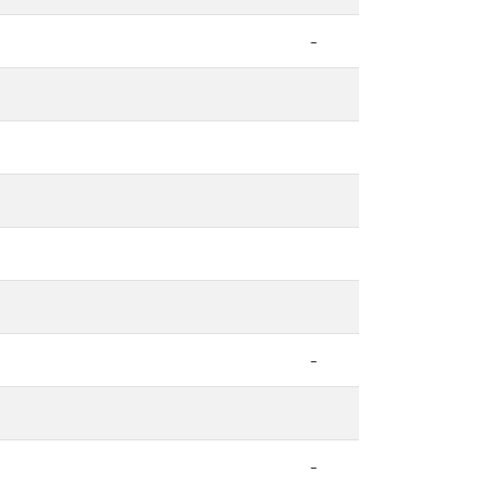
-
-
-