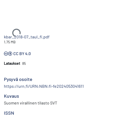
Ladataan...
kbar_2018-07_taul_fi.pdf
1.75 MB
CC BY 4.0
Lataukset
85
Pysyvä osoite
https://urn.fi/URN:NBN:fi-fe2024053041611
Kuvaus
Suomen virallinen tilasto SVT
ISSN