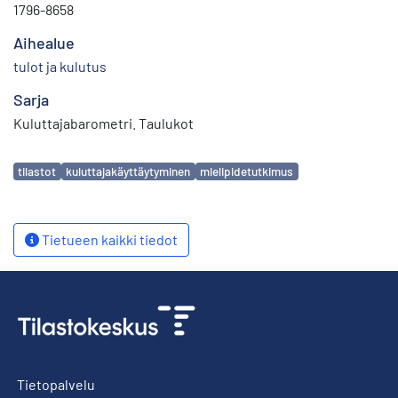
1796-8658
Aihealue
tulot ja kulutus
Sarja
Kuluttajabarometri. Taulukot
Avainsanat
tilastot
kuluttajakäyttäytyminen
mielipidetutkimus
Tietueen kaikki tiedot
Tietopalvelu