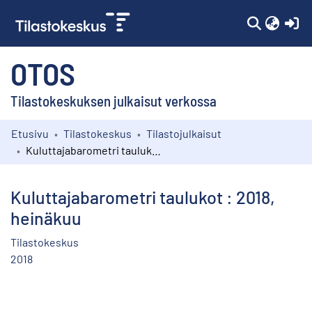
(c
OTOS
Tilastokeskuksen julkaisut verkossa
Etusivu
Tilastokeskus
Tilastojulkaisut
Kokoelmat
Kuluttajabarometri taulukot : 2018, heinäkuu
Selaa
Kuluttajabarometri taulukot : 2018,
heinäkuu
Tilastokeskus
2018