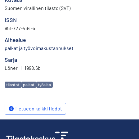
Suomen virallinen tilasto (SVT)
ISSN
951-727-464-5
Aihealue
palkat ja työvoimakustannukset
Sarja
Löner
|
1998:6b
Avainsanat
tilastot
palkat
työaika
Tietueen kaikki tiedot