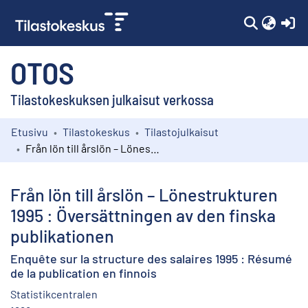
(c
OTOS
Tilastokeskuksen julkaisut verkossa
Etusivu
Tilastokeskus
Tilastojulkaisut
Kokoelmat
Från lön till årslön – Lönestrukturen 1995 : Översättningen av den finska publikationen
Selaa
Från lön till årslön – Lönestrukturen
1995 : Översättningen av den finska
publikationen
Enquête sur la structure des salaires 1995 : Résumé
de la publication en finnois
Statistikcentralen