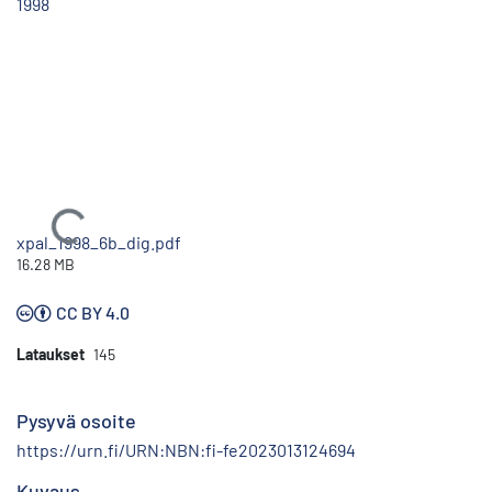
1998
Ladataan...
xpal_1998_6b_dig.pdf
16.28 MB
CC BY 4.0
Lataukset
145
Pysyvä osoite
https://urn.fi/URN:NBN:fi-fe2023013124694
Kuvaus