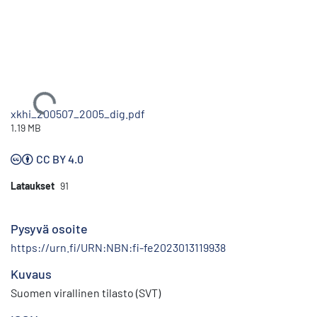
Ladataan...
xkhi_200507_2005_dig.pdf
1.19 MB
CC BY 4.0
Lataukset
91
Pysyvä osoite
https://urn.fi/URN:NBN:fi-fe2023013119938
Kuvaus
Suomen virallinen tilasto (SVT)