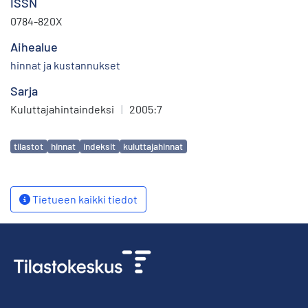
ISSN
0784-820X
Aihealue
hinnat ja kustannukset
Sarja
Kuluttajahintaindeksi
|
2005:7
Avainsanat
tilastot
hinnat
indeksit
kuluttajahinnat
Tietueen kaikki tiedot