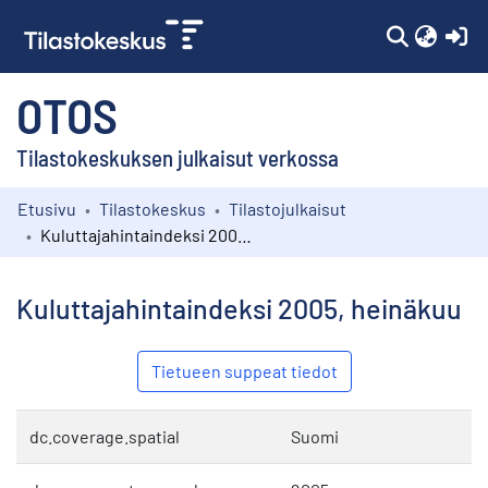
(c
OTOS
Tilastokeskuksen julkaisut verkossa
Etusivu
Tilastokeskus
Tilastojulkaisut
Kokoelmat
Kuluttajahintaindeksi 2005, heinäkuu
Selaa
Kuluttajahintaindeksi 2005, heinäkuu
Tietueen suppeat tiedot
dc.coverage.spatial
Suomi