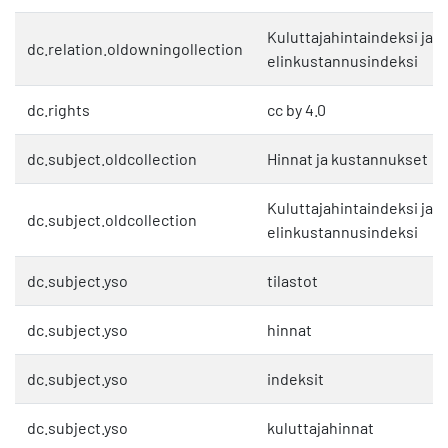
Kuluttajahintaindeksi ja
dc.relation.oldowningollection
elinkustannusindeksi
dc.rights
cc by 4.0
dc.subject.oldcollection
Hinnat ja kustannukset
Kuluttajahintaindeksi ja
dc.subject.oldcollection
elinkustannusindeksi
dc.subject.yso
tilastot
dc.subject.yso
hinnat
dc.subject.yso
indeksit
dc.subject.yso
kuluttajahinnat