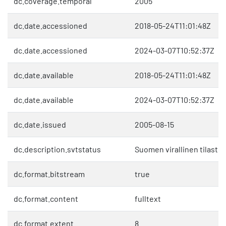
dc.coverage.temporal
2005
dc.date.accessioned
2018-05-24T11:01:48Z
dc.date.accessioned
2024-03-07T10:52:37Z
dc.date.available
2018-05-24T11:01:48Z
dc.date.available
2024-03-07T10:52:37Z
dc.date.issued
2005-08-15
dc.description.svtstatus
Suomen virallinen tilasto 
dc.format.bitstream
true
dc.format.content
fulltext
dc.format.extent
8