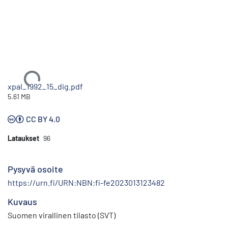
Ladataan...
xpal_1992_15_dig.pdf
5.61 MB
CC BY 4.0
Lataukset
96
Pysyvä osoite
https://urn.fi/URN:NBN:fi-fe2023013123482
Kuvaus
Suomen virallinen tilasto (SVT)