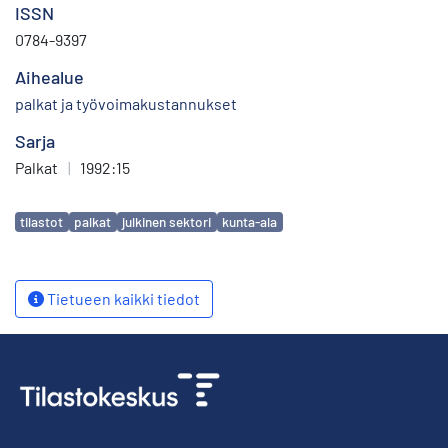
ISSN
0784-9397
Aihealue
palkat ja työvoimakustannukset
Sarja
Palkat
|
1992:15
Avainsanat
tilastot
palkat
julkinen sektori
kunta-ala
Tietueen kaikki tiedot