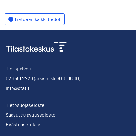
Tietueen kaikki tiedot
Tietopalvelu
029 551 2220
(arkisin klo 9.00-16.00)
info@stat.fi
Tietosuojaseloste
Saavutettavuusseloste
Evästeasetukset