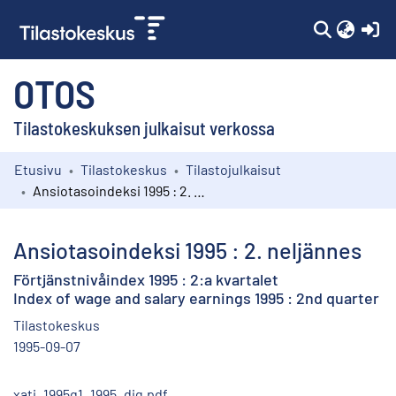
(c
OTOS
Tilastokeskuksen julkaisut verkossa
Etusivu
Tilastokeskus
Tilastojulkaisut
Kokoelmat
Ansiotasoindeksi 1995 : 2. neljännes
Selaa
Ansiotasoindeksi 1995 : 2. neljännes
Förtjänstnivåindex 1995 : 2:a kvartalet
Index of wage and salary earnings 1995 : 2nd quarter
Tilastokeskus
1995-09-07
xati_1995q1_1995_dig.pdf