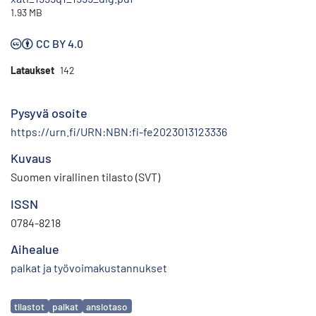
1.93 MB
CC BY 4.0
Lataukset
142
Pysyvä osoite
https://urn.fi/URN:NBN:fi-fe2023013123336
Kuvaus
Suomen virallinen tilasto (SVT)
ISSN
0784-8218
Aihealue
palkat ja työvoimakustannukset
Avainsanat
tilastot
palkat
ansiotaso