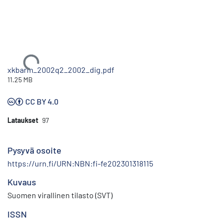
Ladataan...
xkbarm_2002q2_2002_dig.pdf
11.25 MB
CC BY 4.0
Lataukset
97
Pysyvä osoite
https://urn.fi/URN:NBN:fi-fe202301318115
Kuvaus
Suomen virallinen tilasto (SVT)
ISSN