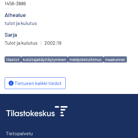
1456-3886
Aihealue
tulot ja kulutus
Sarja
Tulot ja kulutus
|
2002:19
Avainsanat
tilastot
kuluttajakäyttäytyminen
mielipidetutkimus
maakunnat
Tietueen kaikki tiedot
Tietopalvelu