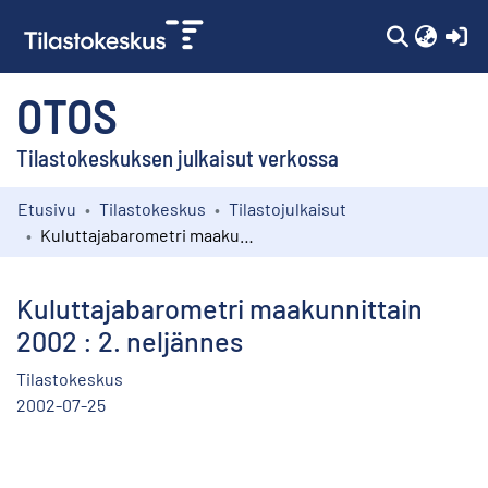
(c
OTOS
Tilastokeskuksen julkaisut verkossa
Etusivu
Tilastokeskus
Tilastojulkaisut
Kokoelmat
Kuluttajabarometri maakunnittain 2002 : 2. neljännes
Selaa
Kuluttajabarometri maakunnittain
2002 : 2. neljännes
Tilastokeskus
2002-07-25