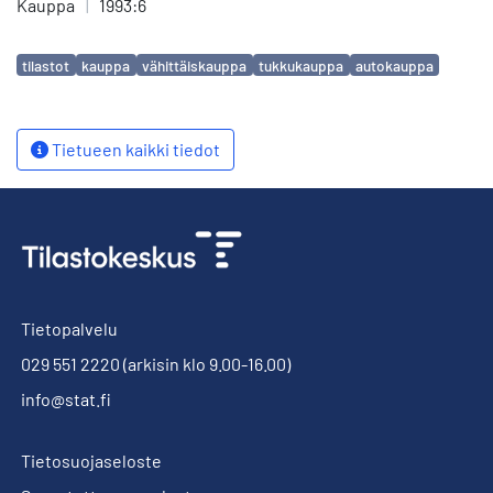
Kauppa
|
1993:6
Avainsanat
tilastot
kauppa
vähittäiskauppa
tukkukauppa
autokauppa
Tietueen kaikki tiedot
Tietopalvelu
029 551 2220
(arkisin klo 9.00-16.00)
info@stat.fi
Tietosuojaseloste