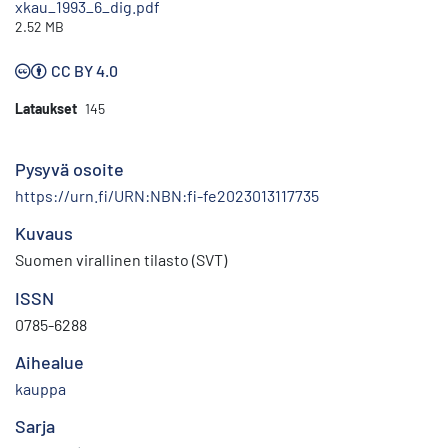
xkau_1993_6_dig.pdf
2.52 MB
CC BY 4.0
Lataukset
145
Pysyvä osoite
https://urn.fi/URN:NBN:fi-fe2023013117735
Kuvaus
Suomen virallinen tilasto (SVT)
ISSN
0785-6288
Aihealue
kauppa
Sarja