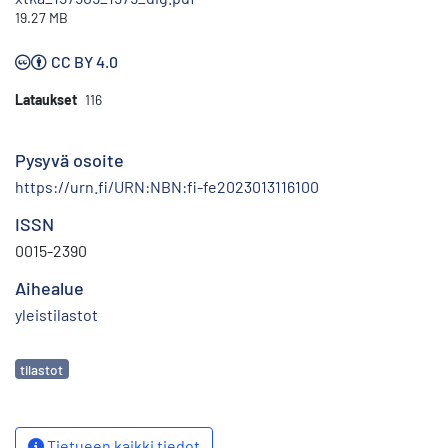
19.27 MB
CC BY 4.0
Lataukset
116
Pysyvä osoite
https://urn.fi/URN:NBN:fi-fe2023013116100
ISSN
0015-2390
Aihealue
yleistilastot
Avainsanat
tilastot
Tietueen kaikki tiedot