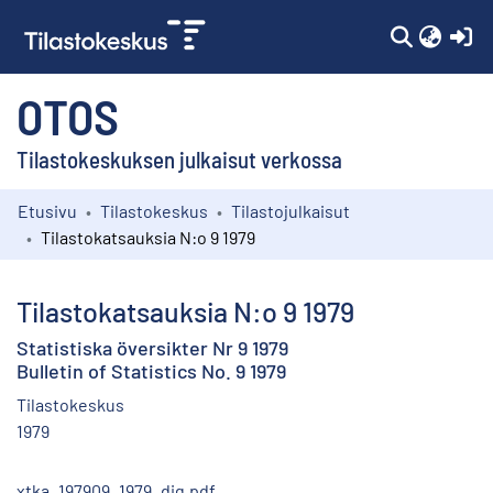
(c
OTOS
Tilastokeskuksen julkaisut verkossa
Etusivu
Tilastokeskus
Tilastojulkaisut
Kokoelmat
Tilastokatsauksia N:o 9 1979
Selaa
Tilastokatsauksia N:o 9 1979
Statistiska översikter Nr 9 1979
Bulletin of Statistics No. 9 1979
Tilastokeskus
1979
xtka_197909_1979_dig.pdf