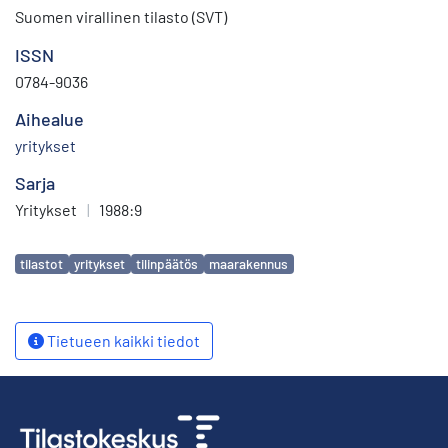
Suomen virallinen tilasto (SVT)
ISSN
0784-9036
Aihealue
yritykset
Sarja
Yritykset
|
1988:9
Avainsanat
tilastot
yritykset
tilinpäätös
maarakennus
Tietueen kaikki tiedot