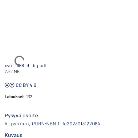
Ladataan...
xyri_1988_9_dig.pdf
2.62 MB
CC BY 4.0
Lataukset
132
Pysyvä osoite
https://urn.fi/URN:NBN:fi-fe2023013122084
Kuvaus