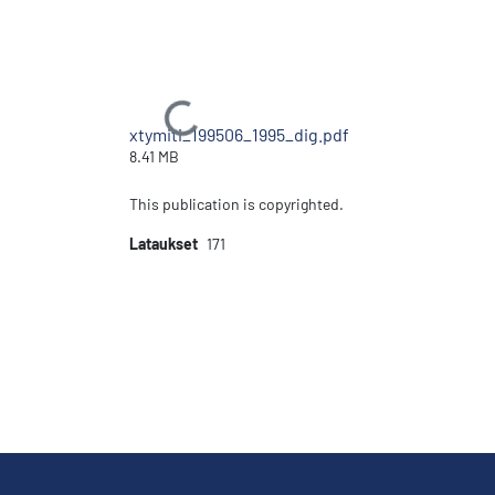
Ladataan...
xtymiti_199506_1995_dig.pdf
8.41 MB
This publication is copyrighted.
Lataukset
171