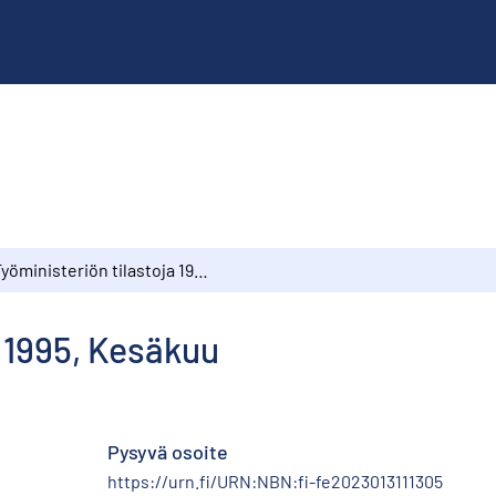
Työministeriön tilastoja 1995, Kesäkuu
a 1995, Kesäkuu
Pysyvä osoite
https://urn.fi/URN:NBN:fi-fe2023013111305