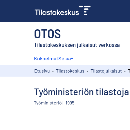
OTOS
Tilastokeskuksen julkaisut verkossa
Kokoelmat
Selaa
Etusivu
Tilastokeskus
Tilastojulkaisut
Työministeriön tilastoj
Työministeriö
1995