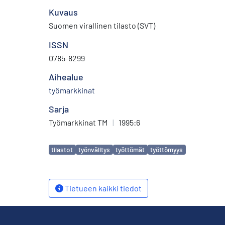
Kuvaus
Suomen virallinen tilasto (SVT)
ISSN
0785-8299
Aihealue
työmarkkinat
Sarja
Työmarkkinat TM
|
1995:6
Avainsanat
tilastot
työnvälitys
työttömät
työttömyys
Tietueen kaikki tiedot