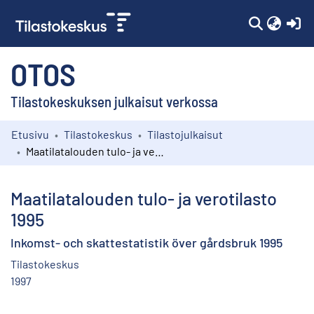
(c
OTOS
Tilastokeskuksen julkaisut verkossa
Etusivu
Tilastokeskus
Tilastojulkaisut
Kokoelmat
Maatilatalouden tulo- ja verotilasto 1995
Selaa
Maatilatalouden tulo- ja verotilasto
1995
Inkomst- och skattestatistik över gårdsbruk 1995
Tilastokeskus
1997