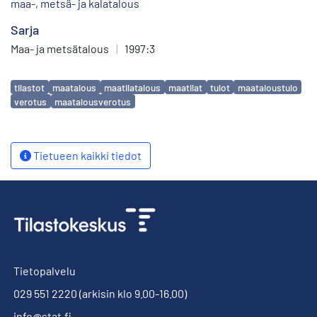
maa-, metsä- ja kalatalous
Sarja
Maa- ja metsätalous
|
1997:3
Avainsanat
tilastot
maatalous
maatilatalous
maatilat
tulot
maataloustulo
verotus
maatalousverotus
Tietueen kaikki tiedot
Tietopalvelu
029 551 2220
(arkisin klo 9.00-16.00)
info@stat.fi