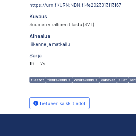
https://urn.fi/URN:NBN:fi-fe2023013113167
Kuvaus
Suomen virallinen tilasto (SVT)
Aihealue
liikenne ja matkailu
Sarja
19
|
74
Avainsanat
tilastot
tienrakennus
vesirakennus
kanavat
sillat
len
Tietueen kaikki tiedot