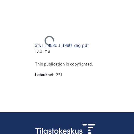
Ladataan...
xtvr_195800_1960_dig.pdf
18.01 MB
This publication is copyrighted.
Lataukset
251