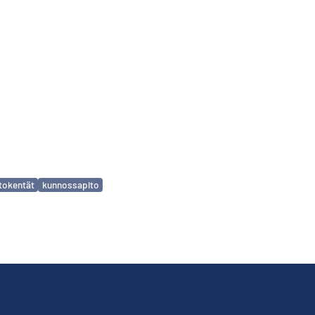
tokentät
kunnossapito