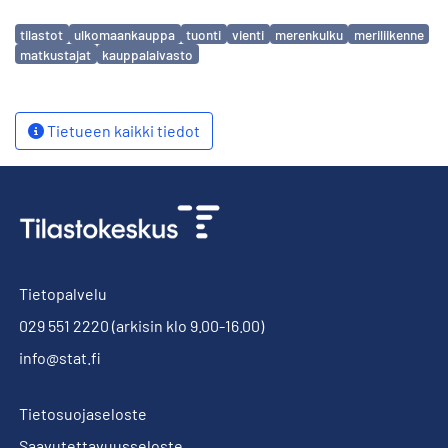
Avainsanat
tilastot
ulkomaankauppa
tuonti
vienti
merenkulku
meriliikenne
matkustajat
kauppalaivasto
Tietueen kaikki tiedot
Tietopalvelu
029 551 2220
(arkisin klo 9.00-16.00)
info@stat.fi
Tietosuojaseloste
Saavutettavuusseloste