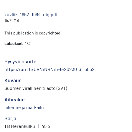
xuvliik_1962_1964_dig.pdf
15.71 MB
This publication is copyrighted.
Lataukset
162
Pysyvä osoite
https://urn.fi/URN:NBN:fi-fe2023013113032
Kuvaus
Suomen virallinen tilasto (SVT)
Aihealue
liikenne ja matkailu
Sarja
1 B Merenkulku
|
45 b