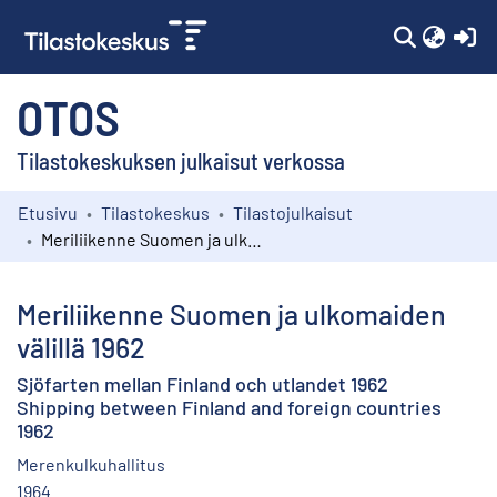
(c
OTOS
Tilastokeskuksen julkaisut verkossa
Etusivu
Tilastokeskus
Tilastojulkaisut
Kokoelmat
Meriliikenne Suomen ja ulkomaiden välillä 1962
Selaa
Meriliikenne Suomen ja ulkomaiden
välillä 1962
Sjöfarten mellan Finland och utlandet 1962
Shipping between Finland and foreign countries
1962
Merenkulkuhallitus
1964